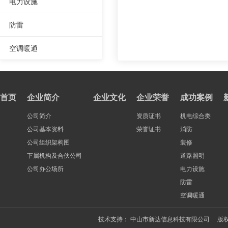
电力设施
防雷
空调暖通
首页
企业简介
企业文化
企业荣誉
成功案例
公司简介
资质证书
机电综合类
公司基本资料
荣誉证书
消防
公司组织架构图
装修
下属机构及合伙公司
道路照明
公司办公场所
电力设施
防雷
空调暖通
技术支持：
中山市新达信息科技有限公司
版权