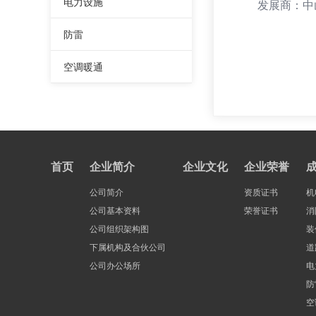
电力设施
发展商：
中
防雷
空调暖通
首页
企业简介
企业文化
企业荣誉
公司简介
资质证书
机
公司基本资料
荣誉证书
消
公司组织架构图
装
下属机构及合伙公司
道
公司办公场所
电
防
空