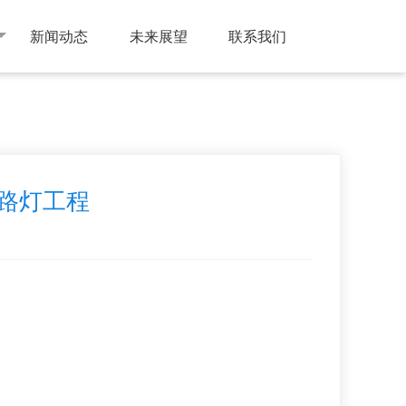
新闻动态
未来展望
联系我们
路灯工程
：