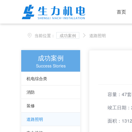
首页
当前位置：
成功案例
道路照明


成功案例
Success Stories
机电综合类
消防
容量：
47
装修
竣工日期：
道路照明
面积：
131