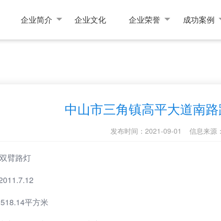
企业简介
企业文化
企业荣誉
成功案例
中山市三角镇高平大道南路
发布时间：2021-09-01 信息来源
套双臂路灯
2011.7.12
2518.14平方米