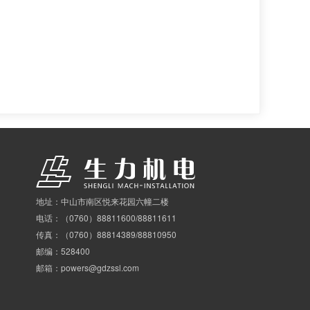
地址：中山市南区悦来花园六幢二楼
电话：（0760）88811600/88811611
传真：（0760）88814389/88810950
邮编：528400
邮箱：powers@gdzssl.com